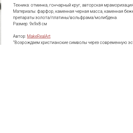
Техника: отминка, гончарный круг, авторская мраморизаци
Материалы: фарфор, каменная черная масса, каменная беже
препараты золота/платины/вольфрама/молибдена.
Размер: 9х9х8 см
Автор:
MakeRealArt
"Возрождаем христианские символы через современную эс