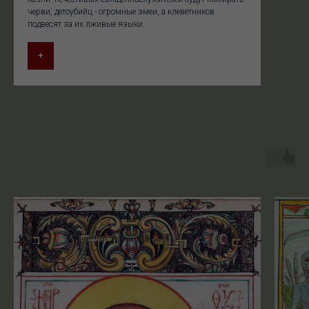
черви, детоубийц - огромные змеи, а клеветников
подвесят за их лживые языки.
+