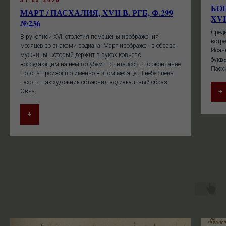
31.05.2020
БО
МАРТ / ПАСХАЛИЯ, XVII В. РГБ, Ф.299
XVI
№236
Среди
В рукописи XVII столетия помещены изображения
встре
месяцев со знаками зодиака. Март изображен в образе
Иоан
мужчины, который держит в руках ковчег с
буквы
восседающим на нем голубем – считалось, что окончание
Пасх
Потопа произошло именно в этом месяце. В небе сцена
пахоты: так художник объяснил зодиакальный образ
+
Овна.
+