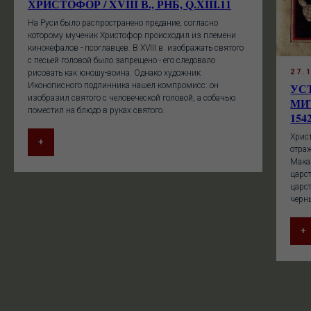
ХРИСТОФОР / XVIII В., РНБ, Q.XIII.11
На Руси было распространено предание, согласно
которому мученик Христофор происходил из племени
кинокефалов - псоглавцев. В XVIII в. изображать святого
с песьей головой было запрещено - его следовало
рисовать как юношу-воина. Однако художник
27.
Иконописного подлинника нашел компромисс: он
УС
изобразил святого с человеческой головой, а собачью
МИ
поместил на блюдо в руках святого.
154
Хрис
+
отра
Мака
царст
царс
черн
+