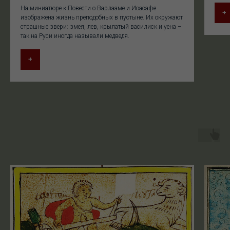
На миниатюре к Повести о Варлааме и Иоасафе
+
изображена жизнь преподобных в пустыне. Их окружают
страшные звери: змея, лев, крылатый василиск и уена –
так на Руси иногда называли медведя.
+