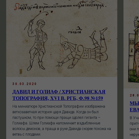
30.03.2020
ДАВИД И ГОЛИАФ / ХРИСТИАНСКАЯ
28.
ТОПОГРАФИЯ, XVI В. РГБ, Ф.98 №159
МЫ
На миниатюре Христианской Топографии изображена
ЕВА
ветхозаветная история царя Давида. Когда он был
пастушком, то при помощи пращи одолел гиганта –
В Уч
Голиафа. Шлем Голиафа напоминает вздыбленные
притч
волосы демонов, а праща в руке Давида скорее похожа на
они 
ветвь с плодами.
неру