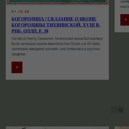
намер
книг
31.12.20.
БОГОРОДИЦА / СКАЗАНИЕ О ИКОНЕ
+
БОГОРОДИЦЫ ТИХВИНСКОЙ. XVIII В.
РНБ, ОЛДП. F. 38
Согласно тексту Сказания, тихвинская икона Богоматери
была написана самим евангелистом Лукой, а в XIV веке,
«ангелами невидимо носима», она появилась в русских
пределах.
+