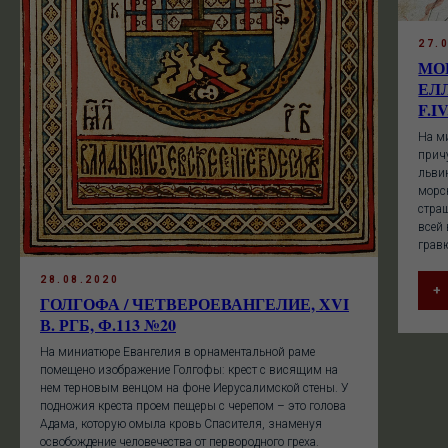
27.
МО
ЕЛЛ
F.IV
На м
прич
льви
морс
страш
всей
грав
28.08.2020
+
ГОЛГОФА / ЧЕТВЕРОЕВАНГЕЛИЕ, XVI
В. РГБ, Ф.113 №20
На миниатюре Евангелия в орнаментальной раме
помещено изображение Голгофы: крест с висящим на
нем терновым венцом на фоне Иерусалимской стены. У
подножия креста проем пещеры с черепом – это голова
Адама, которую омыла кровь Спасителя, знаменуя
освобождение человечества от первородного греха.