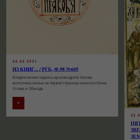
26.02.2021
ИЗ КНИГ... / РГБ, Ф.98 №605
Владельческая надпись архимандрита Иакова
выполнена вязью на первой странице книжного блока
Устава и Обихода.
+
25.
ПЯ
ЗВ
ЗЕМ