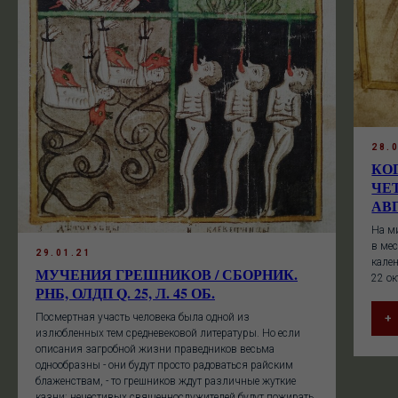
28.
КО
ЧЕ
АВГ
На м
в ме
29.01.21
кален
МУЧЕНИЯ ГРЕШНИКОВ / СБОРНИК.
22 ок
РНБ, ОЛДП Q. 25, Л. 45 ОБ.
Посмертная участь человека была одной из
+
излюбленных тем средневековой литературы. Но если
описания загробной жизни праведников весьма
однообразны - они будут просто радоваться райским
блаженствам, - то грешников ждут различные жуткие
казни: нечестивых священнослужителей будут пожирать