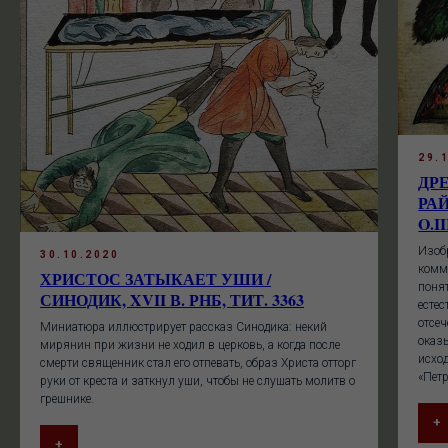
29.
ДР
РАЙ
O.II
Изоб
30.10.2020
комм
ХРИСТОС ЗАТЫКАЕТ УШИ /
поня
СИНОДИК, XVII В. РНБ, ТИТ. 3363
естес
отсеч
Миниатюра иллюстрирует рассказ Синодика: некий
оказы
мирянин при жизни не ходил в церковь, а когда после
исхо
смерти священник стал его отпевать, образ Христа отторг
«Петр
руки от креста и заткнул уши, чтобы не слушать молитв о
грешнике.
+
+