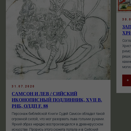
30.
ЗА
ХРИ
Согла
Христ
римс
реши
камн
моги
+
31.07.2020
САМСОН И ЛЕВ / СИЙСКИЙ
ИКОНОПИСНЫЙ ПОДЛИННИК, XVII В.
РНБ, ОЛДП F. 88
Персонаж библейской Книги Судей Самсон обладал такой
огромной силой, что мог разорвать льва голыми руками.
Яркий образ нередко воспроизводился в древнерусском
искусстве. Прорись этого сюжета попала и в Сийский