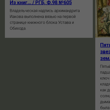
Из книг... / РГБ, Ф.98 №605
Владельческая надпись архимандрита
Иакова выполнена вязью на первой
странице книжного блока Устава и
Обихода.
Пят
зве
зем
Пятый
падш
ключ
кладя
как 
солнц
дыма
была