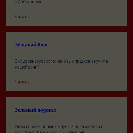
в Азбуковнике!
Читать
Зельный блог
Эхо древнерусского: как язык предков звучит в
нашей речи?
Читать
Зельный журнал
Не за горами новый выпуск, а пока эмоции и
чувства в древнерусской культуре!