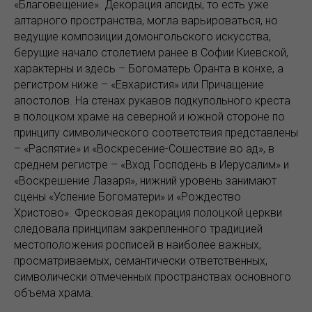
«Благовещение». Декорация апсиды, то есть уже
алтарного пространства, могла варьироваться, но
ведущие композиции домонгольского искусства,
берущие начало столетием ранее в Софии Киевской,
характерны и здесь – Богоматерь Оранта в конхе, а
регистром ниже – «Евхаристия» или Причащение
апостолов. На стенах рукавов подкупольного креста
в полоцком храме на северной и южной стороне по
принципу символического соответствия представлены
– «Распятие» и «Воскресение-Сошествие во ад», в
среднем регистре – «Вход Господень в Иерусалим» и
«Воскрешение Лазаря», нижний уровень занимают
сцены «Успение Богоматери» и «Рождество
Христово». Фресковая декорация полоцкой церкви
следовала принципам закрепленного традицией
местоположения росписей в наиболее важных,
просматриваемых, семантически ответственных,
символически отмеченных пространствах основного
объема храма.