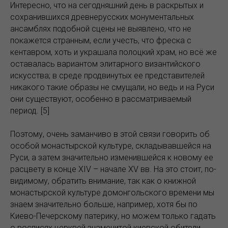
Интересно, что на сегодняшний день в раскрытых и
сохранившихся древнерусских монументальных
ансамблях подобной сцены не выявлено, что не
покажется странным, если учесть, что фреска с
кентавром, хоть и украшала полоцкий храм, но всё же
оставалась вариантом элитарного византийского
искусства; в среде продвинутых ее представителей
никакого такие образы не смущали, но ведь и на Руси
они существуют, особенно в рассматриваемый
период. [5]
Поэтому, очень заманчиво в этой связи говорить об
особой монастырской культуре, складывавшейся на
Руси, а затем значительно изменившейся к новому ее
расцвету в конце XIV – начале XV вв. На это стоит, по-
видимому, обратить внимание, так как о книжной
монастырской культуре домонгольского времени мы
знаем значительно больше, например, хотя бы по
Киево-Печерскому патерику, но можем только гадать
о росписях церквей знаменитой киевской обители,