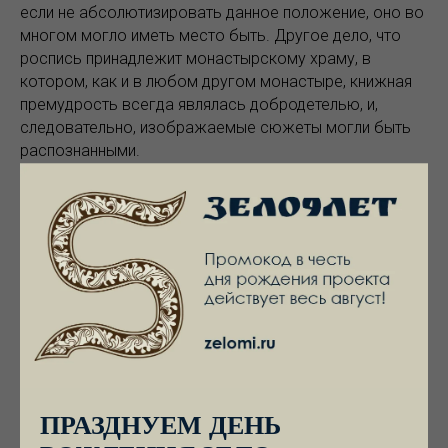
если не абсолютизировать данное положение, оно во
многом могло иметь место быть. Другое дело, что
роспись принадлежит монастырскому храму, в
котором, как и в любом другом монастыре, книжная
премудрость всегда являлась добродетелью, и,
следовательно, изображаемые сюжеты могли быть
распознанными.
Для нас представляет интерес одно изображение –
сцена встречи св. Антония и кентавра. Она входит в
небольшой цикл, повествующий о двух
раннехристианских отшельниках, основателей
монашеского пустынножительства свв. Антонии,
прозванным Великим и Павле Фивейском. Кроме
указанной сцены, на малых сводах в западной части
храма в северном нефе под хорами определяют еще
два сюжета – беседа свв. Антония и Павла и Успение
Павла. Об истории встречи с кентавром в житии св.
ПРАЗДНУЕМ ДЕНЬ
Антония, написанном св. Афанасием Александринским