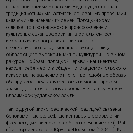
созданной самими монахами. Ведь существовала
традиция «отних» монастырей, основанных правящими
князьями или членами их семей. Полоцкий храм
отличает только княжеское происхождение и
культурные связи Евфросинии, в остальном, если
исходить из иконографии сюжетов, это
свидетельство вклада монашествующего лица,
обладающего высокой книжной культурой. Но в ином
ракурсе – образы полоцкой церкви и наш кентавр
находят себе место в общем потоке домонгольского
искусства, не зависимо от того, где подобные образы
обнаруживаются в княжеском или монастырском
храме. Достаточно, только сослаться на скульптуру
Владимиро-Суздальской земли.
Так, с другой иконографической традицией связаны
белокаменные рельефные кентавры в оформлении
фасадов Дмитриевского собора во Владимире (1194
г.) и Георгиевского в Юрьеве-Польском (1234 г.). Как