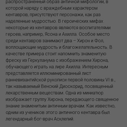
распространенный образ античной мифологии, в
которой наряду с враждебным характером
кентавров, присутствуют персонажи, как раз
наделенные мудростью. В героических мифах
некоторые из кентавров являются воспитателями
героев, например, Ясона и Ахилла. Особое место
среди кентавров занимают два – Хирон и Фол,
воплощающие мудрость и благожелательность. В
качестве примера стоит напомнить знаменитую
фреску из Геркуланума с изображением Хирона,
обучающего играть на лире Ахилла. Интересным
представляется иллюминированный лист
ранневизантийской рукописи первой половины VI в.,
так называемый Венский Диоскорид, посвященный
лекарственным веществам. Одна из миниатюр
изображает группу Хирона, передающего священное
знание знаменитым античным врачам. Как известно,
одним из учеников этого античного кентавра был
легендарный бог-врач Асклепий.