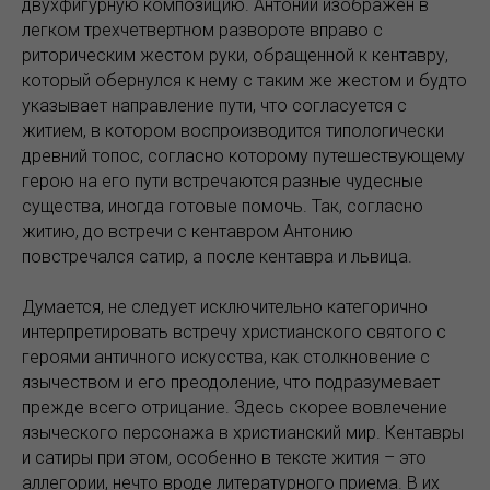
двухфигурную композицию. Антоний изображен в
легком трехчетвертном развороте вправо с
риторическим жестом руки, обращенной к кентавру,
который обернулся к нему с таким же жестом и будто
указывает направление пути, что согласуется с
житием, в котором воспроизводится типологически
древний топос, согласно которому путешествующему
герою на его пути встречаются разные чудесные
существа, иногда готовые помочь. Так, согласно
житию, до встречи с кентавром Антонию
повстречался сатир, а после кентавра и львица.
Думается, не следует исключительно категорично
интерпретировать встречу христианского святого с
героями античного искусства, как столкновение с
язычеством и его преодоление, что подразумевает
прежде всего отрицание. Здесь скорее вовлечение
языческого персонажа в христианский мир. Кентавры
и сатиры при этом, особенно в тексте жития – это
аллегории, нечто вроде литературного приема. В их