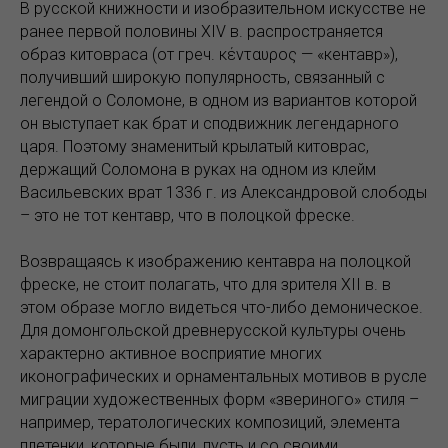
В русской книжности и изобразительном искусстве не
ранее первой половины XIV в. распространяется
образ китовраса (от греч. κένταυρος — «кентавр»),
получивший широкую популярность, связанный с
легендой о Соломоне, в одном из вариантов которой
он выступает как брат и сподвижник легендарного
царя. Поэтому знаменитый крылатый китоврас,
держащий Соломона в руках на одном из клейм
Васильевских врат 1336 г. из Александровой слободы
– это не тот кентавр, что в полоцкой фреске.
Возвращаясь к изображению кентавра на полоцкой
фреске, не стоит полагать, что для зрителя XII в. в
этом образе могло видеться что-либо демоническое.
Для домонгольской древнерусской культуры очень
характерно активное восприятие многих
иконографических и орнаментальных мотивов в русле
миграции художественных форм «звериного» стиля –
например, тератологических композиций, элемента
плетенки, которые были, пусть и со своими