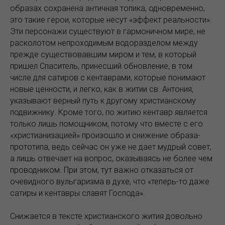
образах сохранена античная топика, одновременно,
это такие герои, которые несут «эффект реальности».
Эти персонажи существуют в гармоничном мире, не
расколотом непроходимым водоразделом между
прежде существовавшим миром и тем, в который
пришел Спаситель, принесший обновление, в том
числе для сатиров с кентаврами, которые понимают
новые ценности, и легко, как в житии св. Антония,
указывают верный путь к другому христианскому
подвижнику. Кроме того, по житию кентавр является
только лишь помощником, потому что вместе с его
«христианизацией» произошло и снижение образа-
прототипа, ведь сейчас он уже не дает мудрый совет,
а лишь отвечает на вопрос, оказываясь не более чем
проводником. При этом, тут важно отказаться от
очевидного вульгаризма в духе, что «теперь-то даже
сатиры и кентавры славят Господа».
Снижается в тексте христианского жития довольно