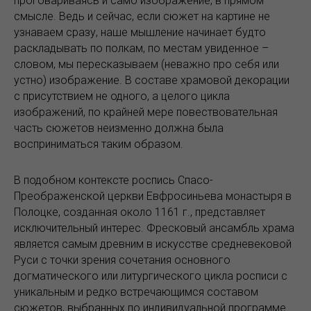
проговариваясь и само изображение, в прямом
смысле. Ведь и сейчас, если сюжет на картине не
узнаваем сразу, наше мышление начинает будто
раскладывать по полкам, по местам увиденное –
словом, мы пересказываем (неважно про себя или
устно) изображение. В составе храмовой декорации
с присутствием не одного, а целого цикла
изображений, по крайней мере повествовательная
часть сюжетов неизменно должна была
восприниматься таким образом.
В подобном контексте роспись Спасо-
Преображенской церкви Евфросиньева монастыря в
Полоцке, созданная около 1161 г., представляет
исключительный интерес. Фресковый ансамбль храма
является самым древним в искусстве средневековой
Руси с точки зрения сочетания основного
догматического или литургического цикла росписи с
уникальным и редко встречающимся составом
сюжетов, выбранных по индивидуальной программе