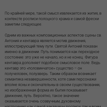
По крайней мере, такой смысл извлекается из жития, в
контексте росписи полоцкого храма и самой фрески
заметим следующее.
Одним из важных композиционных аспектов сцены св.
Антония и кентавра является мотив движения,
иллюстрирующий тему пути. Святой Антоний показан
именно в движении. Путь понимается как переходное
состояние: это уже не начало, но и не конец. Фигура
кентавра дополняет подобное смысловое поле. Ведь
кентавр это «половинчатое» существо – он
получеловек, полузверь. Таким образом возникает
семантика незавершенности, хотя сами персонажи
вполне ясны и окончательны в своем существовании,
но изображенная форма их бытия показывает
движение, путь. Вероятно, такое значение
оказывается очень созвучным, духовному
настроению как самой заказчицы росписи, так и всем