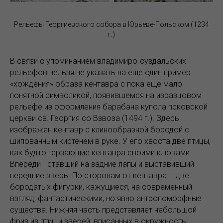
Рельефы Георгиевского собора в Юрьеве-Польском (1234
г.)
В связи с упоминанием владимиро-суздальских
рельефов нельзя не указать на еще один пример
«хождения» образа кентавра с пока еще мало
понятной символикой, появившемся на изразцовом
рельефе из оформления барабана купола псковской
церкви св. Георгия со Взвоза (1494 г.). Здесь
изображен кентавр с клинообразной бородой с
шипованным кистенем в руке. У его хвоста две птицы,
как будто терзающие кентавра своими клювами.
Впереди - ставший на задние лапы и выставивший
передние зверь. По сторонам от кентавра – две
бородатых фигурки, кажущиеся, на современный
взгляд, фантастическими, но явно антропоморфные
существа. Нижняя часть представляет небольшой
фриз из птиц и зверей, вписанных в окружность