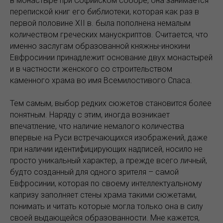
в монастыре при Софийском соборе, она занимается
перепиской книг его библиотеки, которая как раз в
первой половине XII в. была пополнена немалым
количеством греческих манускриптов. Считается, что
именно заслугам образованной княжны-инокини
Евфросинии принадлежит основание двух монастырей
и в частности женского со строительством
каменного храма во имя Всемилостивого Спаса.
Тем самым, выбор редких сюжетов становится более
понятным. Наряду с этим, иногда возникает
впечатление, что наличие немалого количества
впервые на Руси встречающихся изображений, даже
при наличии идентифицирующих надписей, носило не
просто уникальный характер, а прежде всего личный,
будто созданный для одного зрителя – самой
Евфросинии, которая по своему интеллектуальному
капризу заполняет стены храма такими сюжетами,
понимать и читать которые могла только она в силу
своей выдающейся образованности. Мне кажется,