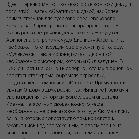
Здесь перечислим только некоторые композиции, для
того, чтобы затем обратиться к одной, наиболее
примечательной для русского средневекового
искусства. В пространстве алтаря представлены
очень редко встречающиеся сюжеты – «Чудо св.
Афиногена с отроком»; чудо Дионисия Ареопагита,
изображенного несущим свою усеченную голову;
«Мучение св. Павла Исповедника», где святой
изображен с омофором, которым был задушен. В
нижней части на южной и северной стенах в основном
пространстве храма, обрамляя акросолии,
представлена композиция «Источники Премудрости
святых Отцов» в двух вариантах: «Видение Прокла» и
сцена видения Григорием Богословом апостола
Иоанна. На арочных сводах южного нефа
изображены две сцены сюжета о чуде Св. Мартирия,
одна из которых повествует о том, как святой,
сжалившись над прокаженным, в своем плаще на
спине понес его до обители, но затем оказалось, что