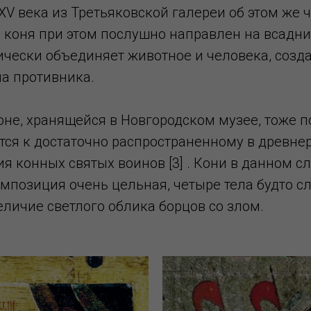
V века из Третьяковской галереи об этом же 
д коня при этом послушно направлен на всадни
чески объединяет животное и человека, созд
а противника.
оне, хранящейся в Новгородском музее, тоже п
тся к достаточно распространенному в древне
я конных святых воинов [3] . Кони в данном с
мпозиция очень цельная, четыре тела будто сл
личие светлого облика борцов со злом.