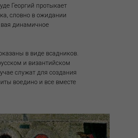
чуде Георгий протыкает
ка, словно в ожидании
авая динамичное
оказаны в виде всадников.
русском и византийском
лучае служат для создания
иты воедино и все вместе