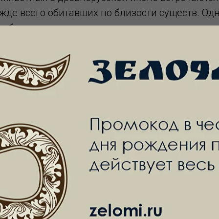
де всего обитавших по близости существ. Одн
а благо человеку.
ральное значение на Руси, что
ием его во многих языческих
лавнейшего бога славянского
 представляли в образе конного
колеснице по небесам. Он
них стрелы [1] . Образ
мфатора описан и в Священном
стое небо, и вот, конь белый, и
ся Верный и Истинный,
оинствует» (Откр. 19:11). На
я, нисходящего с неба,