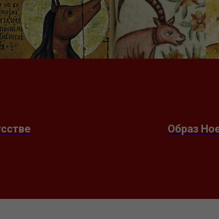
усстве
Образ Ное