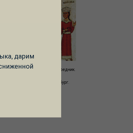
ыка, дарим
 сниженной
змие, с житием в 14 клеймах. Средник.
а XIV века.
й Русский музей, Санкт-Петербург.