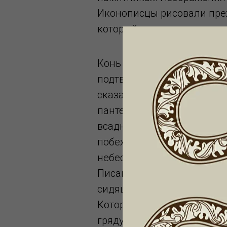
Иконописцы рисовали преж
который издавна служил н
Конь с древности имел сак
подтверждается упоминан
сказаниях и преданиях. Г
пантеона – Перуна иногда
всадника или едущего на 
побеждал врагов, пуская в 
небесного всадника-триу
Писании: «И увидел я отвер
сидящий на нем называют
Который праведно судит и в
грядущую победу Правител