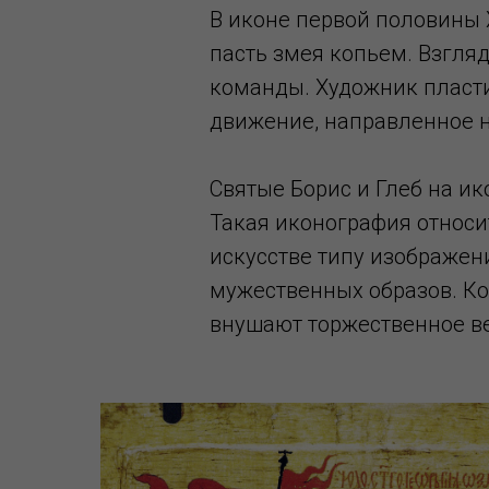
В иконе первой половины X
пасть змея копьем. Взгля
команды. Художник пласти
движение, направленное н
Святые Борис и Глеб на ик
Такая иконография относи
искусстве типу изображени
мужественных образов. Ко
внушают торжественное ве