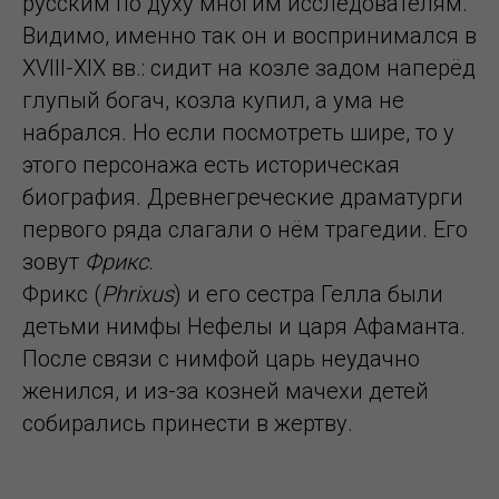
русским по духу многим исследователям.
Видимо, именно так он и воспринимался в
XVIII-XIX вв.: сидит на козле задом наперёд
глупый богач, козла купил, а ума не
набрался. Но если посмотреть шире, то у
этого персонажа есть историческая
биография. Древнегреческие драматурги
первого ряда слагали о нём трагедии. Его
зовут
Фрикс
.
Фрикс (
Phrixus
) и его сестра Гелла были
детьми нимфы Нефелы и царя Афаманта.
После связи с нимфой царь неудачно
женился, и из-за козней мачехи детей
собирались принести в жертву.