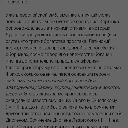
горизонте.
Уже в европейской эмблематике античный сюжет
получил назидательное бытовое прочтение. Картинка
сопровождалась латинскими стихами, в которых
бурное море уподоблялось своевольной жене (или
слуге), что тратит богатства простака. Латинский
девиз, неизменно воспроизводимый в европейских
сборниках, прямо говорил о невежестве богачей.
Иногда дополнительно приводился афоризм,
благодаря которому становится ясно: уже не столько
Фрикс, сколько овен является основным героем
эмблемы:
невежественный богач подобен
златорунному барану, глупому животному в золотой
шерсти
. Это высказывание приписывалось
скандально известному кинику Диогену Синопскому
(IV – III вв. до н. э.) и было запечатлено в сочинении
другой таинственной личности, тоже называвшей себя
Диогеном. Сочинение Диогена Лаэртского (II – III вв.
н. э.) «О жизни, учениях и изречениях знаменитых