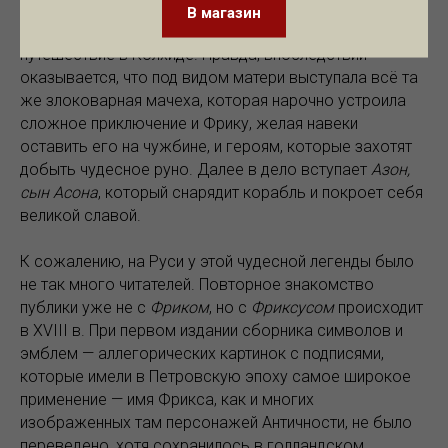
Фрик добросовестно продолжает идти за
В магазин
златорунным бараном и успешно оканчивает своё
путешествие в Колхиде. Правда, впоследствии
оказывается, что под видом матери выступала всё та
же злоковарная мачеха, которая нарочно устроила
сложное приключение и Фрику, желая навеки
оставить его на чужбине, и героям, которые захотят
добыть чудесное руно. Далее в дело вступает
Азон,
сын Асона
, который снарядит корабль и покроет себя
великой славой.
К сожалению, на Руси у этой чудесной легенды было
не так много читателей. Повторное знакомство
публики уже не с
Фриком
, но с
Фриксусом
происходит
в XVIII в. При первом издании сборника символов и
эмблем — аллегорических картинок с подписями,
которые имели в Петровскую эпоху самое широкое
применение — имя Фрикса, как и многих
изображенных там персонажей Античности, не было
переведено, хотя сохранилось в голландском