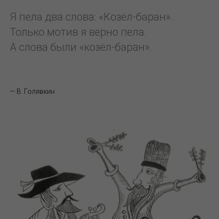
Я пела два слова: «Козёл-баран».
Только мотив я верно пела.
А слова были «козёл-баран».
— В. Голявкин