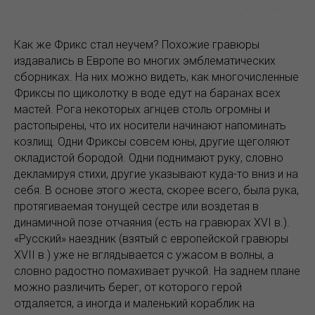
Как же Фрикс стал неучем? Похожие гравюры
издавались в Европе во многих эмблематических
сборниках. На них можно видеть, как многочисленные
Фриксы по щиколотку в воде едут на баранах всех
мастей. Рога некоторых агнцев столь огромны и
растопырены, что их носители начинают напоминать
козлищ. Одни Фриксы совсем юны, другие щеголяют
окладистой бородой. Одни поднимают руку, словно
декламируя стихи, другие указывают куда-то вниз и на
себя. В основе этого жеста, скорее всего, была рука,
протягиваемая тонущей сестре или воздетая в
динамичной позе отчаяния (есть на гравюрах XVI в.).
«Русский» наездник (взятый с европейской гравюры
XVII в.) уже не вглядывается с ужасом в волны, а
словно радостно помахивает ручкой. На заднем плане
можно различить берег, от которого герой
отдаляется, а иногда и маленький кораблик на