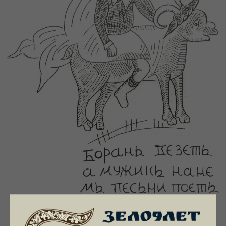
Первое знакомство с сюжетом о Фриксе и Гелле